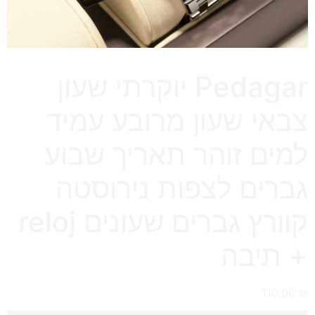
Pedagar יוקרתי שעון
צבאי שעון מרובע עמיד
למים זוהר תאריך שבוע
גברים לצפות נירוסטה
קוורץ גברים שעונים reloj
+ תיבה
110.00
₪