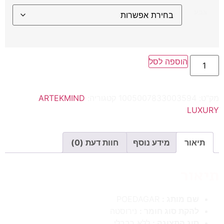
צבע
הוספה לסל
מק"ט:
1005007833003594
קטגוריה:
ARTEKMIND
LUXURY
תיאור
מידע נוסף
חוות דעת (0)
תיאור
שם מותג :
POEDAGAR
להקת סוג חומר :
נירוסטה
סוג התצוגה :
ללא רבבלי