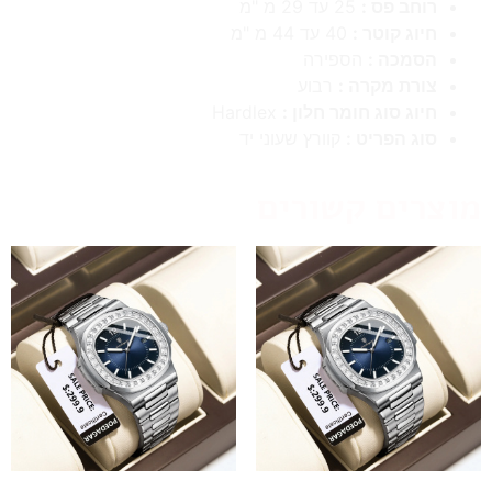
רוחב פס :
25 עד 29 מ "מ
חיוג קוטר :
40 עד 44 מ "מ
הסמכה :
הספירה
צורת מקרה :
רבוע
חיוג סוג חומר חלון :
Hardlex
סוג הפריט :
קוורץ שעוני יד
מוצרים קשורים