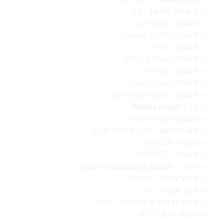
כימיקל מודאג :
אין
תכונה :
Luminous
תכונה :
תאריך אוטומטי
תכונה :
צוללן
תכונה :
עמידים במים
תכונה :
לשחות
תכונה :
שבוע תצוגה
תכונה :
luminous hands
Band Length :
23
סגנון :
אופנה ומקרית
סוג האבזם :
לחצן מוסתר אבזם
מקור :
CN מקור
תנועה :
QUARTZ
Water Resistance Depth :
3bar
חומר מארז :
נירוסטה
עובי מקרה :
10
חומר תיבות & מארזים :
עיתון
מספר דגם :
853