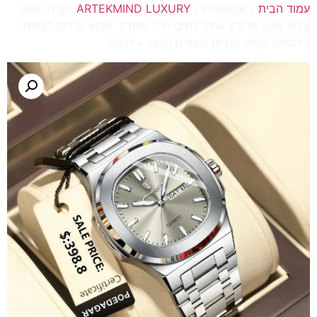
עמוד הבית
/
ARTEKMIND LUXURY
/ Pedagar יוקרתי שעון
צבאי שעון מרובע עמיד למים זוהר תאריך שבוע גברים לצפות
נירוסטה קוורץ גברים שעונים reloj + תיבה