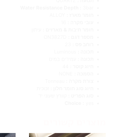
תנועה :
QUARTZ
Water Resistance Depth :
3bar
חומר מארז :
ALLOY
עובי מקרה :
16
חומר תיבות & מארזים :
עיתון
מספר דגם :
ON3827D
רוחב פס :
23
תכונה :
Luminous
תכונה :
עמידים במים
חיוג קוטר :
44
הסמכה :
NONE
צורת מקרה :
Tonneau
חיוג סוג חומר חלון :
זכוכית
סוג הפריט :
קוורץ שעוני יד
Choice :
yes
מוצרים קשורים