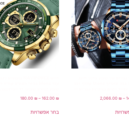
Curren גברים של שעון כחול חיוג
חדש NAVIFORCE שעונים 
נירוסטה בנד תאריך Mens עסקי זכר
עור Mens צבאי ספורט עמיד 
עמיד למים מותרות גברים יד
שעון קוורץ שעוני יד הכרונוגרף
עבור גברים
שעון
180.00
₪
–
162.00
₪
2,066.00
₪
–
1
רויות
בחר אפשרויות