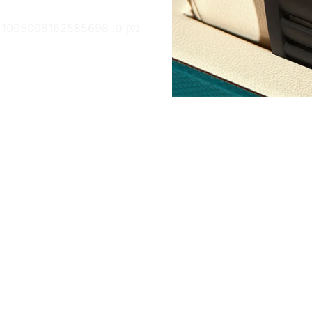
מק"ט:
1005006162585698