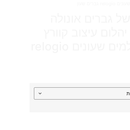
ש של גברים אונולה
יהלום עיצוב קוורץ
עיצוב עמיד למים שעונים relogio