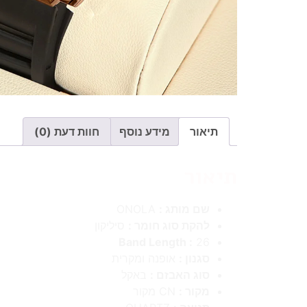
תיאור
מידע נוסף
חוות דעת (0)
תיאור
שם מותג :
ONOLA
להקת סוג חומר :
סיליקון
Band Length :
26
סגנון :
אופנה ומקרית
סוג האבזם :
באקל
מקור :
CN מקור