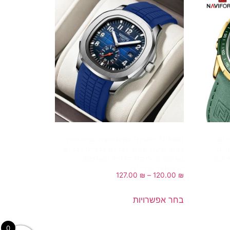
לגברים
Nibosi יוקרתי אדם שעון כרונוגרף
למים
זוהר שעון עבור גברים גברים גברים
 זכר
מרובע סיליקון קוורץ שעונים
relogio גבריינו
127.00
₪
–
120.00
₪
בחר אפשרויות
0