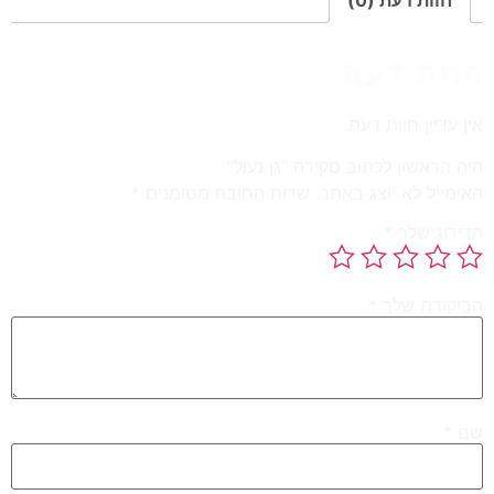
חוות דעת (0)
חוות דעת
אין עדיין חוות דעת.
היה הראשון לכתוב סקירה “גן נעול”
האימייל לא יוצג באתר.
שדות החובה מסומנים
*
הדירוג שלך
*
הביקורת שלך
*
שם
*