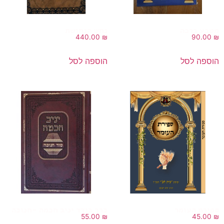
מטבע ברכה
נחש הנחושת
440.00
₪
90.00
₪
הוספה לסל
הוספה לסל
ספירת העומר
כרך בודד יניב חכמה -חנוכה
55.00
₪
45.00
₪