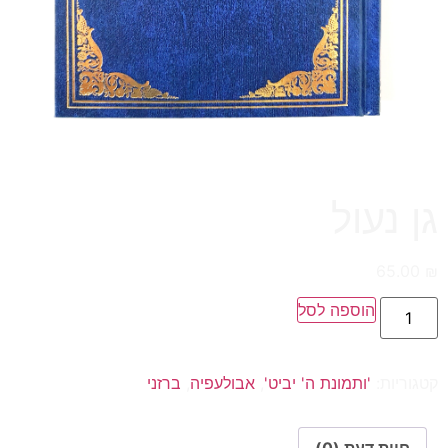
גן נעול
65.00
₪
הוספה לסל
קטגוריות:
'ותמונת ה' יביט'
,
אבולעפיה
,
ברזני