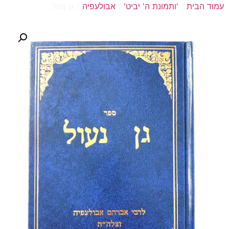
עמוד הבית
/
'ותמונת ה' יביט'
/
אבולעפיה
/ גן נעול