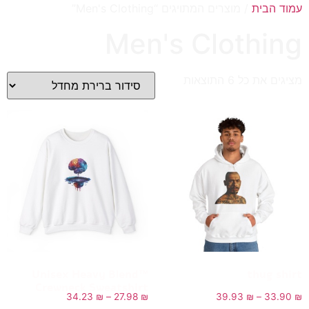
עמוד הבית
/ מוצרים המתויגים “Men's Clothing”
Men's Clothing
מציגים את כל ⁦6⁩ התוצאות
Unisex Heavy Blend™
thug shirt
Crewneck Sweatshirt
34.23
₪
–
27.98
₪
39.93
₪
–
33.90
₪