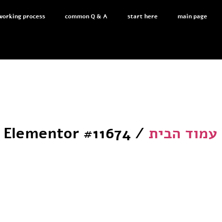
working process
common Q & A
start here
main page
עמוד הבית
/ Elementor #11674