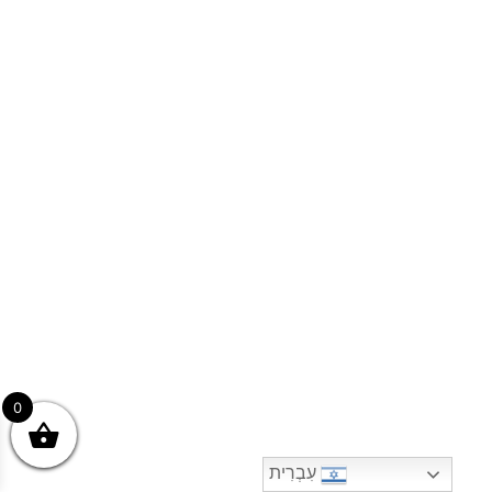
0
עִבְרִית