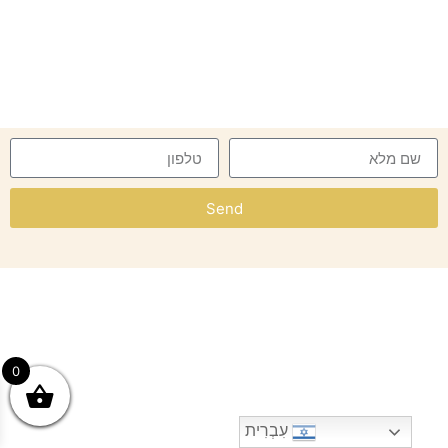
Send
0
עִבְרִית