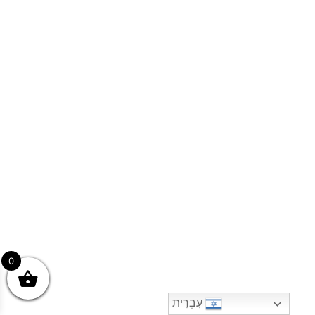
0
עִבְרִית