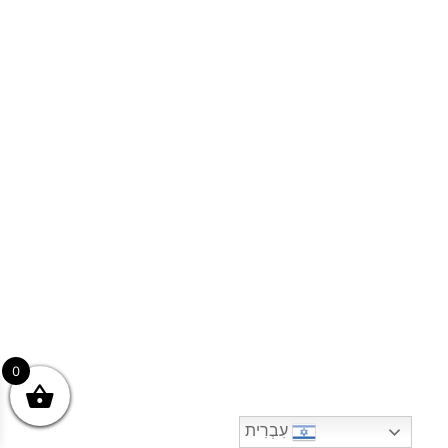
0
עִבְרִית